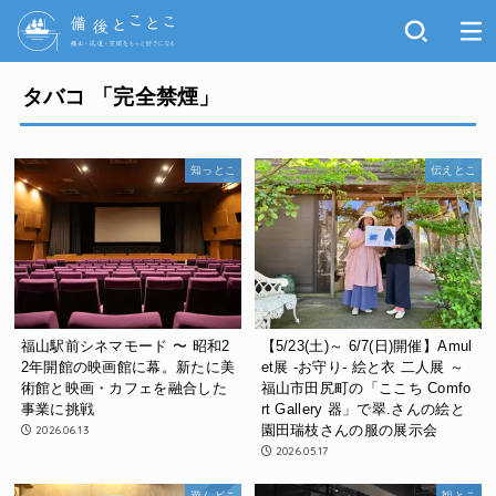
タバコ 「完全禁煙」
知っとこ
伝えとこ
福山駅前シネマモード 〜 昭和2
【5/23(土)～ 6/7(日)開催】Amul
2年開館の映画館に幕。新たに美
et展 -お守り- 絵と衣 二人展 ～
術館と映画・カフェを融合した
福山市田尻町の「ここち Comfo
事業に挑戦
rt Gallery 器」で翠.さんの絵と
園田瑞枝さんの服の展示会
2026.06.13
2026.05.17
遊んどこ
観とこ