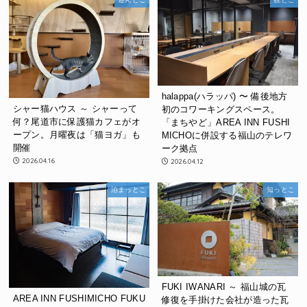
halappa(ハラッパ) 〜 備後地方
シャー猫ハウス ～ シャーって
初のコワーキングスペース。
何？尾道市に保護猫カフェがオ
「まちやど」AREA INN FUSHI
ープン。月曜夜は「猫ヨガ」も
MICHOに併設する福山のテレワ
開催
ーク拠点
2026.04.16
2026.04.12
泊まっとこ
知っとこ
FUKI IWANARI ～ 福山城の瓦
AREA INN FUSHIMICHO FUKU
修復を手掛けた会社が造った瓦