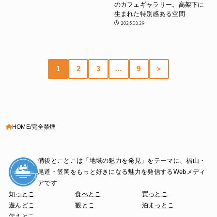
のカフェギャラリー。高架下に
生まれた特別感ある空間
2025.08.29
1
2
3
…
9
＞
HOME
完全禁煙
備後とことこは「地域の魅力を発見」をテーマに、
福山・
尾道・笠岡をもっと好きになる魅力を
発信するWebメディ
アです
知っとこ
食べとこ
買っとこ
遊んどこ
観とこ
泊まっとこ
伝えとこ