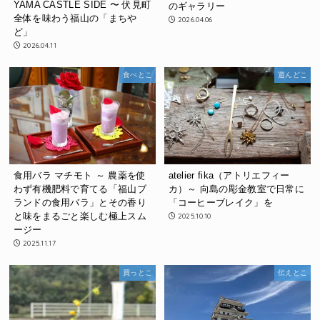
YAMA CASTLE SIDE 〜 伏見町
のギャラリー
全体を味わう福山の「まちや
2026.04.06
ど」
2026.04.11
食べとこ
遊んどこ
食用バラ マチモト ～ 農薬を使
atelier fika（アトリエフィー
わず有機肥料で育てる「福山ブ
カ）～ 向島の彫金教室で日常に
ランドの食用バラ」とその香り
「コーヒーブレイク」を
と味をまるごと楽しむ極上スム
2025.10.10
ージー
2025.11.17
買っとこ
伝えとこ