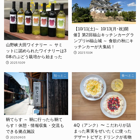
【10/11(土)～ 10/13(月･祝)開
催】第2回福山キッチンカーグラ
ンプリin福山城 ～ 食欲の秋にキ
山野峡大田ワイナリー ～ サミ
ッチンカーが大集結！
ットに認められたワイナリーは3
2025.10.04
0本のぶどう栽培から始まった
2025.10.09
知っとこ
食べとこ
鞆てらす ～ 鞆に行ったら鞆て
&Q（アンク）〜 こだわりが詰
らす！休憩・情報収集・交流も
まった果実をぜいたくに使った
できる拠点施設
デザートピザとドリンクが名物
2025.09.03