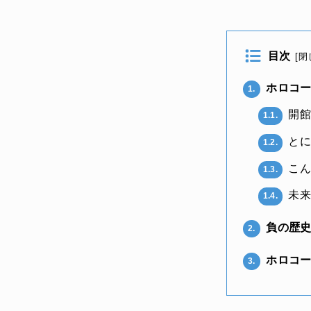
目次
[
閉
ホロコー
1.
開館
1.1.
とに
1.2.
こん
1.3.
未来
1.4.
負の歴史
2.
ホロコー
3.