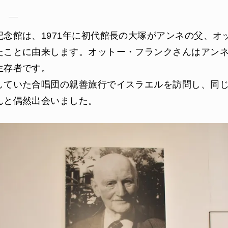
）
記念館は、1971年に初代館長の大塚がアンネの父、オ
たことに由来します。オットー・フランクさんはアン
生存者です。
していた合唱団の親善旅行でイスラエルを訪問し、同
んと偶然出会いました。