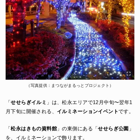
（写真提供：まつながまるっとプロジェクト）
「
せせらぎイルミ
」は、松永エリアで12月中旬〜翌年1
月下旬に開催される、
イルミネーションイベント
です。
「
松永はきもの資料館
」の東側にある「
せせらぎ公園
」
を、イルミネーションで飾ります。