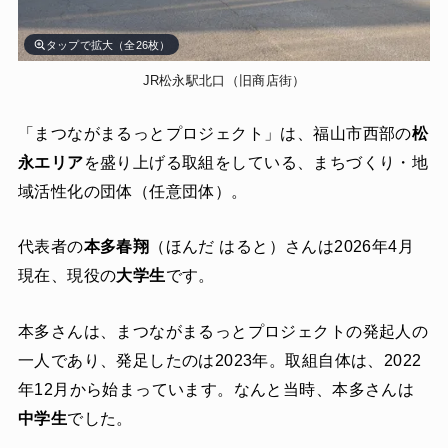
タップで拡大（全26枚）
JR松永駅北口（旧商店街）
「まつながまるっとプロジェクト」は、福山市西部の
松
永エリア
を盛り上げる取組をしている、まちづくり・地
域活性化の団体（任意団体）。
代表者の
本多春翔
（ほんだ はると）さんは2026年4月
現在、現役の
大学生
です。
本多さんは、まつながまるっとプロジェクトの発起人の
一人であり、発足したのは2023年。取組自体は、2022
年12月から始まっています。なんと当時、本多さんは
中学生
でした。