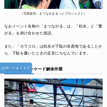
（写真提供：まつながまるっとプロジェクト）
なおイベント名称の「まつながる」は、「松永」と「繋
がる」を掛け合わせた造語。
また、「カラコロ」は松永が下駄の名産地であることか
ら、下駄を履いたときの足音にちなんでいます。
お願いがあります
松永駅北口アーケード解体作業