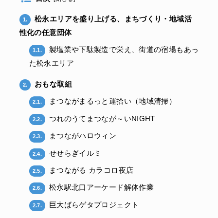
松永エリアを盛り上げる、まちづくり・地域活
1.
性化の任意団体
製塩業や下駄製造で栄え、街道の宿場もあっ
1.1.
た松永エリア
おもな取組
2.
まつながまるっと運拾い（地域清掃）
2.1.
つれのうてまつなが～いNIGHT
2.2.
まつながハロウィン
2.3.
せせらぎイルミ
2.4.
まつながる カラコロ夜店
2.5.
松永駅北口アーケード解体作業
2.6.
巨大ばらゲタプロジェクト
2.7.