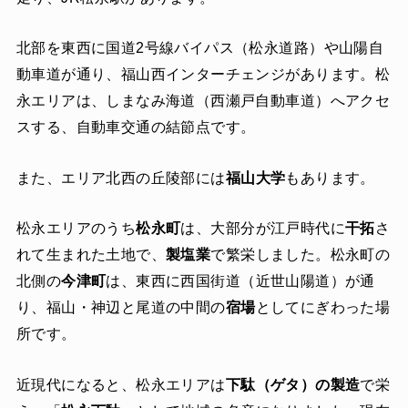
北部を東西に国道2号線バイパス（松永道路）や山陽自
動車道が通り、福山西インターチェンジがあります。松
永エリアは、しまなみ海道（西瀬戸自動車道）へアクセ
スする、自動車交通の結節点です。
また、エリア北西の丘陵部には
福山大学
もあります。
松永エリアのうち
松永町
は、大部分が江戸時代に
干拓
さ
れて生まれた土地で、
製塩業
で繁栄しました。松永町の
北側の
今津町
は、東西に西国街道（近世山陽道）が通
り、福山・神辺と尾道の中間の
宿場
としてにぎわった場
所です。
近現代になると、松永エリアは
下駄（ゲタ）の製造
で栄