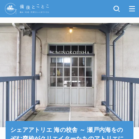
シェアアトリエ 海の校舎 ～ 瀬戸内海をの
ぞむ廃校がクリエイターたちのアトリエに