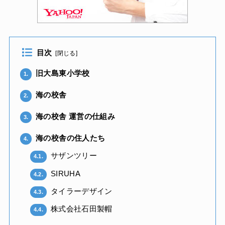
目次
[
閉じる
]
旧大島東小学校
1.
海の校舎
2.
海の校舎 運営の仕組み
3.
海の校舎の住人たち
4.
サザンツリー
4.1.
SIRUHA
4.2.
タイラーデザイン
4.3.
株式会社石田製帽
4.4.