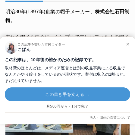
明治30年(1897年)創業の帽子メーカー、
株式会社石田制
帽
。
麦わら帽子を中心に、シンプルで美しいフォルムの帽子
×
この記事を書いた市民ライター
を追求してつくっています。
こばん
この記事は、10年後の誰かのための記録です。
取材費のほとんどは、メディア運営とは別の収益事業による収益で、
なんとかやり繰りをしているのが現状です。寄付は収入の1割ほど。
まだ足りていません。
この書き手を支える →
月500円から・1分で完了
法人・団体の協賛について