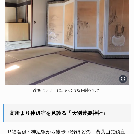
改修ビフォーはこのような内装でした
高所より神辺宿を見護る「天別豊姫神社」
JR福塩線・神辺駅から徒歩10分ほどの、黄葉山に鎮座