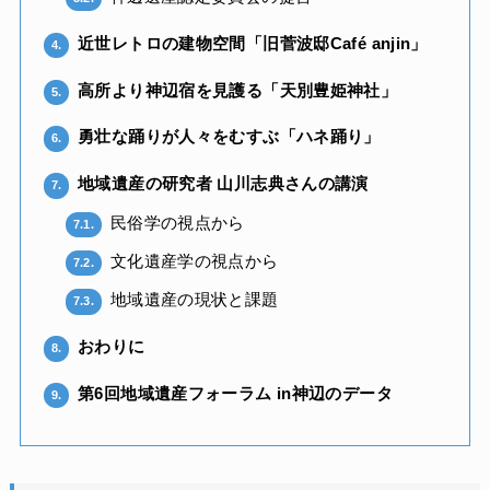
近世レトロの建物空間「旧菅波邸Café anjin」
4.
高所より神辺宿を見護る「天別豊姫神社」
5.
勇壮な踊りが人々をむすぶ「ハネ踊り」
6.
地域遺産の研究者 山川志典さんの講演
7.
民俗学の視点から
7.1.
文化遺産学の視点から
7.2.
地域遺産の現状と課題
7.3.
おわりに
8.
第6回地域遺産フォーラム in神辺のデータ
9.