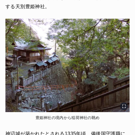
する天別豊姫神社。
豊姫神社の境内から稲荷神社の眺め
神辺城が築かれたとされる1335年頃、備後国守護職に