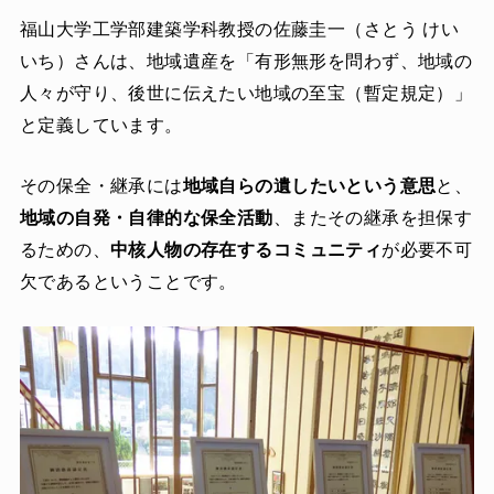
福山大学工学部建築学科教授の佐藤圭一（さとう けい
いち）さんは、地域遺産を「有形無形を問わず、地域の
人々が守り、後世に伝えたい地域の至宝（暫定規定）」
と定義しています。
その保全・継承には
地域自らの遺したいという意思
と、
地域の自発・自律的な保全活動
、またその継承を担保す
るための、
中核人物の存在するコミュニティ
が必要不可
欠であるということです。