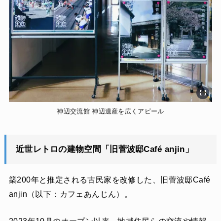
神辺交流館 神辺遺産を広くアピール
近世レトロの建物空間「
旧菅波邸Café anjin
」
築200年と推定される古民家を改修した、旧菅波邸Café
anjin（以下：カフェあんじん）。