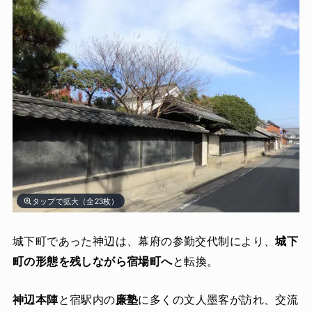
タップで拡大（全23枚）
城下町であった神辺は、幕府の参勤交代制により、
城下
町の形態を残しながら宿場町へ
と転換。
神辺本陣
と宿駅内の
廉塾
に多くの文人墨客が訪れ、交流