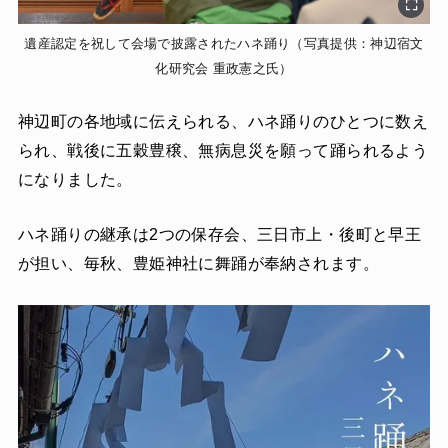
遺産認定を祝して会場で披露されたハネ踊り（写真提供：神辺宿文
化研究会 重政憲之氏）
神辺町の各地域に伝えられる、ハネ踊りのひとつに数え
られ、戦後に五穀豊穣、無病息災を願って踊られるよう
になりました。
ハネ踊りの継承は2つの保存会、三日市上・後町と早王
が担い、毎秋、豊姫神社に舞踊が奉納されます。