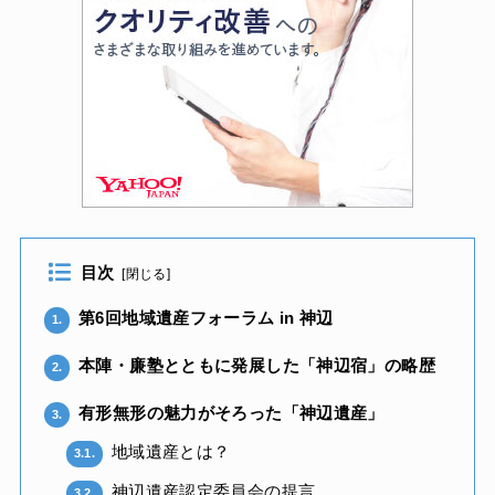
目次
[
閉じる
]
第6回地域遺産フォーラム in 神辺
1.
本陣・廉塾とともに発展した「神辺宿」の略歴
2.
有形無形の魅力がそろった「神辺遺産」
3.
地域遺産とは？
3.1.
神辺遺産認定委員会の提言
3.2.