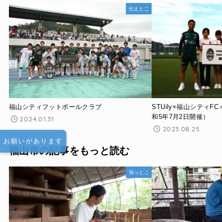
伝えとこ
福山シティフットボールクラブ
STUily×福山シティ
和5年7月2日開催）
2024.01.31
2023.08.25
お願いがあります
福山市の記事をもっと読む
知っとこ