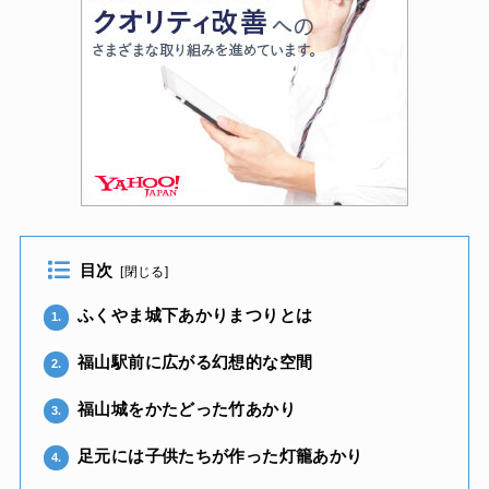
目次
[
閉じる
]
ふくやま城下あかりまつりとは
1.
福山駅前に広がる幻想的な空間
2.
福山城をかたどった竹あかり
3.
足元には子供たちが作った灯籠あかり
4.