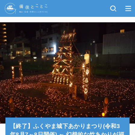
【終了】ふくやま城下あかりまつり(令和3
年8月7～8日開催) ～ 幻想的な竹あかりが福