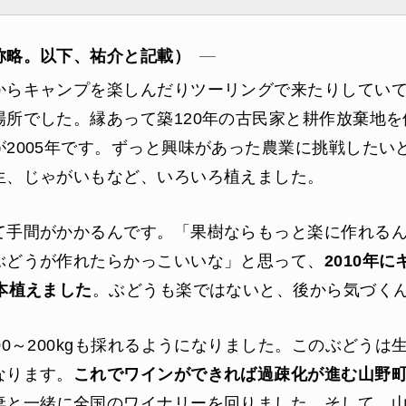
称略。以下、祐介と記載）
からキャンプを楽しんだりツーリングで来たりしてい
場所でした。縁あって築120年の古民家と耕作放棄地
が2005年です。ずっと興味があった農業に挑戦したい
生、じゃがいもなど、いろいろ植えました。
て手間がかかるんです。「果樹ならもっと楽に作れる
ぶどうが作れたらかっこいいな」と思って、
2010年
本植えました
。ぶどうも楽ではないと、後から気づく
00～200kgも採れるようになりました。このぶどうは
なります。
これでワインができれば過疎化が進む山野
妻と一緒に全国のワイナリーを回りました。そして、