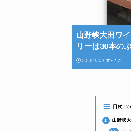
山野峡大田ワイ
リーは30本の
2025.10.09
買っとこ
目次
[
閉
山野峡大
1.