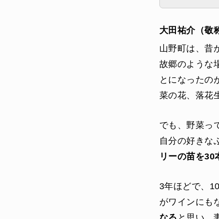
大田祐介（敬
山野町は、昔
故郷のような
とになったの
菜の花、落花
でも、野菜っ
自分の好きな
リーの苗を30
3年ほどで、1
がワインにも
なる
と思い、