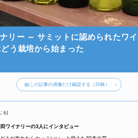
ナリー ～ サミットに認められたワ
ぶどう栽培から始まった
この記事の画像だけ確認する（35枚）
じる
]
田ワイナリーの3人にインタビュー