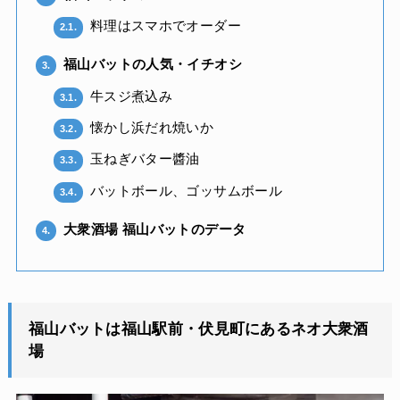
料理はスマホでオーダー
2.1.
福山バットの人気・イチオシ
3.
牛スジ煮込み
3.1.
懐かし浜だれ焼いか
3.2.
玉ねぎバター醬油
3.3.
バットボール、ゴッサムボール
3.4.
大衆酒場 福山バットのデータ
4.
福山バットは福山駅前・伏見町にあるネオ大衆酒
場