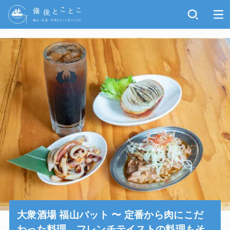
大衆酒場 福山バット 〜 定番から肉にこだ
わった料理、フレンチテイストの料理もそ