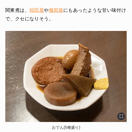
関東煮は、
稲田屋
や
服部屋
にもあったような甘い味付け
で、クセになりそう。
おでん(5種盛り)