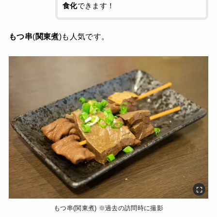
食化
できます！
もつ串
(
関東煮
)も人気です。
もつ串(関東煮) ※過去の訪問時に撮影